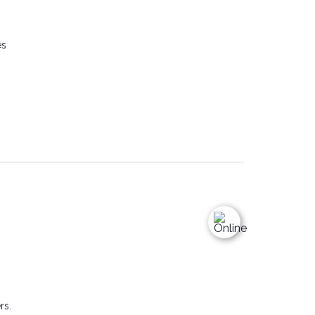
es
rs.