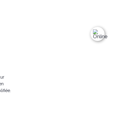
our
en
ifiée.