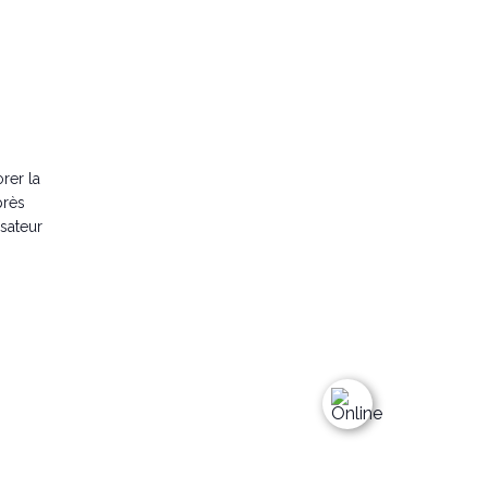
rer la
près
sateur