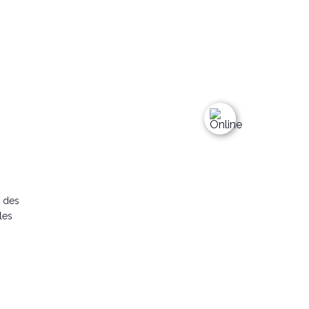
t des
les