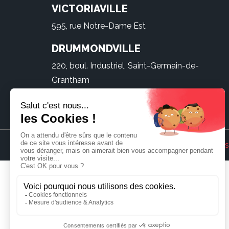
VICTORIAVILLE
595, rue Notre-Dame Est
DRUMMONDVILLE
220, boul. Industriel, Saint-Germain-de-
Grantham
Créé par
Agence Koove
et
PF communications