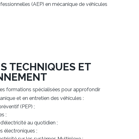
ofessionnelles (AEP) en mécanique de véhicules
S TECHNIQUES ET
ONNEMENT
s formations spécialisées pour approfondir
ique et en entretien des véhicules :
réventif (PEP) ;
es ;
’électricité au quotidien ;
 électroniques ;
tricité sur les systèmes Multiplexe ;