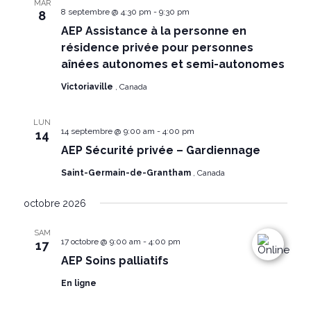
MAR
8 septembre @ 4:30 pm
-
9:30 pm
8
AEP Assistance à la personne en
résidence privée pour personnes
aînées autonomes et semi-autonomes
Victoriaville
, Canada
LUN
14 septembre @ 9:00 am
-
4:00 pm
14
AEP Sécurité privée – Gardiennage
Saint-Germain-de-Grantham
, Canada
octobre 2026
SAM
17 octobre @ 9:00 am
-
4:00 pm
17
AEP Soins palliatifs
En ligne