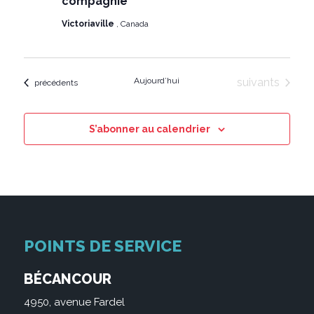
compagnie
Victoriaville
, Canada
Évènements
Aujourd’hui
suivants
Évènements
précédents
S’abonner au calendrier
POINTS DE SERVICE
BÉCANCOUR
4950, avenue Fardel