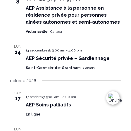
entraînera
8 septembre @ 4:30 pm
-
9:30 pm
8
AEP Assistance à la personne en
l'actualisation
résidence privée pour personnes
de
aînées autonomes et semi-autonomes
la
liste
Victoriaville
, Canada
des
LUN
événements
14 septembre @ 9:00 am
-
4:00 pm
14
avec
AEP Sécurité privée – Gardiennage
les
Saint-Germain-de-Grantham
, Canada
résultats
filtrés.
octobre 2026
SAM
17 octobre @ 9:00 am
-
4:00 pm
17
AEP Soins palliatifs
En ligne
LUN