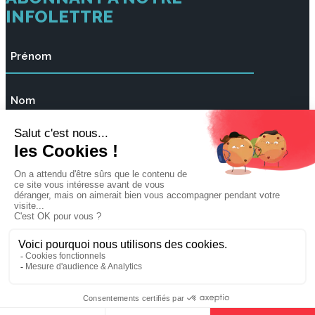
INFOLETTRE
Créé par
Agence Koove
et
PF communications
|
Tous droits réservés © Le_SAE Centre du Québec